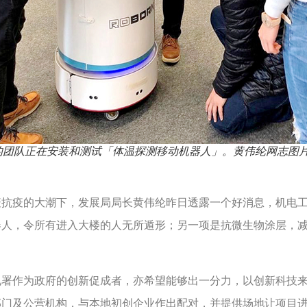
的团队正在安装和测试「体温探测移动机器人」。黄伟纶网志图
疫抗疫的大潮下，发展局局长黄伟纶昨日透露一个好消息，机电
器人，令所有进入大楼的人无所遁形；另一项是抗微生物涂层，
电署作为政府的创新促成者，亦希望能够出一分力，以创新科技
部门及公营机构，与本地初创企业作出配对，并提供场地让项目