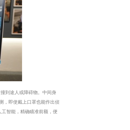
防撞到途人或障碍物。中间身
侦测，即使戴上口罩也能作出侦
人工智能，精确瞄准前额，便